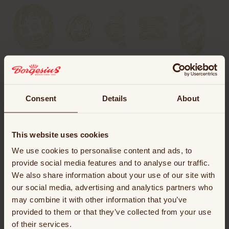
Overal dichtbij
Onze bakkerijen
Consent
Details
About
Van Noord tot Zuid bakt Borgesius op negen
This website uses cookies
locaties door heel Nederland. Elk met een eigen
We use cookies to personalise content and ads, to
specialiteit, allemaal met dezelfde toewijding:
provide social media features and to analyse our traffic.
dagelijks vers, vakkundig en met hart voor het vak.
We also share information about your use of our site with
our social media, advertising and analytics partners who
may combine it with other information that you’ve
Meer info
provided to them or that they’ve collected from your use
of their services.