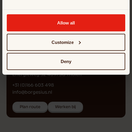
Allow all
Customize
Deny
Borgesius Tholen
Energieweg 32 4691 SG Tholen
+31 (0)166 603 498
info@borgesius.nl
Plan route
Werken bij