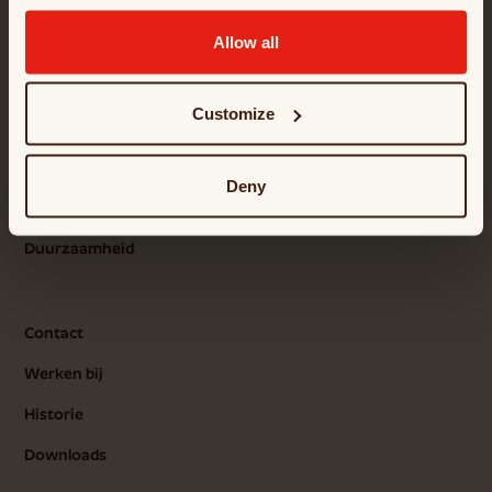
Specialiteiten
Allow all
Klein brood
Groot brood
Customize
Over ons
Deny
Actueel
Duurzaamheid
Contact
Werken bij
Historie
Downloads