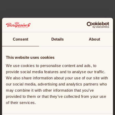
Consent
Details
About
Servicekantoor
This website uses cookies
Amersfoortseweg 22,
We use cookies to personalise content and ads, to
3751 LK
Bunschoten (Utrecht)
provide social media features and to analyse our traffic.
We also share information about your use of our site with
+31 (0)332 992 400
our social media, advertising and analytics partners who
info@borgesius.nl
may combine it with other information that you’ve
provided to them or that they’ve collected from your use
of their services.
Glutenvrij