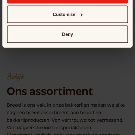
info@borgesius.nl
Customize
Plan route
Werken bij
Deny
Bekijk
Ons assortiment
Brood is ons vak. In onze bakkerijen maken we elke
dag een breed assortiment aan brood en
bakkerijproducten. Van vertrouwd tot verrassend.
Van dagvers brood tot specialiteiten.