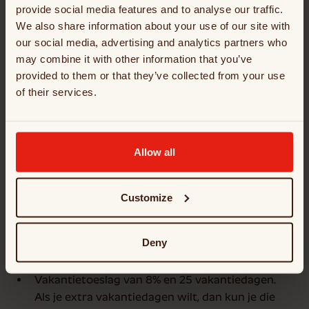
provide social media features and to analyse our traffic.
voorkeur in de voedingsmiddelenindustrie.
We also share information about your use of our site with
our social media, advertising and analytics partners who
may combine it with other information that you’ve
provided to them or that they’ve collected from your use
Wat bieden wij jou?
of their services.
Een positie waar je dagelijks impact kunt maken! Tel
daarbij op dat we jouw werk-en privé balans heel
belangrijk vinden en dat de lunches, met
Allow all
ovenheerlijk brood, uitstekend verzorgd zijn. Wij
zorgen niet alleen voor lekker brood, maar ook voor
onze medewerkers. Afhankelijk van jouw kennis en
Customize
ervaring, ligt jouw salaris tussen de € 4.730,00 en
€ 5.746,00 bruto per maand op basis van 38 uur per
Deny
week (fulltime). Verder bieden wij jou:
Vakantietoeslag van 8% en 25 vakantiedagen.
Als je extra vakantiedagen wilt, dan kun je die