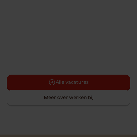
Op zoek naar een
andere vacature?
Bij Borgesius werken mensen die
verantwoordelijkheid nemen en graag de handen
uit de mouwen steken. In de bakkerij, op kantoor en
onderweg. Ervaring of niet: als je wilt leren en
meedoen, maken we graag kennis.
Alle vacatures
Meer over werken bij