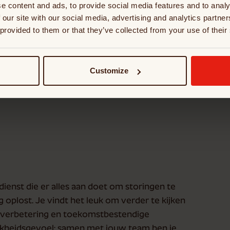
e content and ads, to provide social media features and to analy
 our site with our social media, advertising and analytics partn
ing van storingen;
 provided to them or that they’ve collected from your use of their
iënt gebruik;
Customize
den in onderhoudssystemen;
enst die er alles aan doet om storingen te
oplost. Je vindt het leuk om verder te kijken
 verbetering en toekomstbestendige
jkheidsgevoel: samen met jouw team ben je