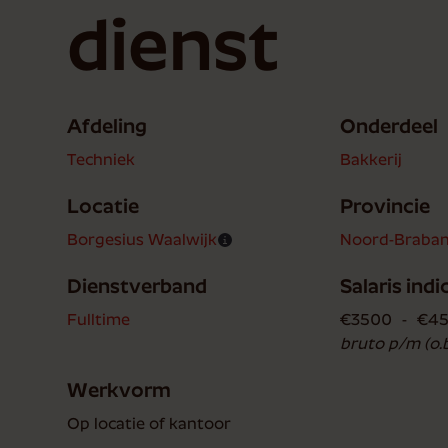
dienst
Afdeling
Onderdeel
Techniek
Bakkerij
Locatie
Provincie
Borgesius Waalwijk
Noord-Braban
Dienstverband
Salaris indi
Fulltime
€
3500
-
€
4
bruto p/m (o.
Werkvorm
Op locatie of kantoor