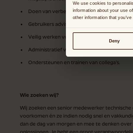
We use cookies to personalis
information about your use of
Doen van verbetervoorstellen ter verminder
other information that you’ve
Gebruikers adviseren over duurzaam en effic
Veilig werken volgens geldende richtlijnen;
Deny
Administratief verwerken van werkzaamhe
Ondersteunen en trainen van collega’s.
Wie zoeken wij?
Wij zoeken een senior medewerker technische di
voorkomen én ze indien nodig snel en vakkundig 
dan de dag van morgen en mee te denken over
oplossingen. Je hebt een groot verantwoordeli