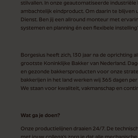
stilvallen. In onze geautomatiseerde industriël
ambachtelijk eindproduct. Om daarin te blijven 
Dienst. Ben jij een allround monteur met ervaring
systemen en planning én een flexibele instelling
Borgesius heeft zich, 130 jaar na de oprichting al
grootste Koninklijke Bakker van Nederland. Dagel
en gezonde bakkersproducten voor onze strateg
bakkerijen in het land werken wij 365 dagen per
We staan voor kwaliteit, vakmanschap en conti
Wat ga je doen?
Onze productielijnen draaien 24/7. De technis
met jouw collega’s zorg je dat alle mechanisch