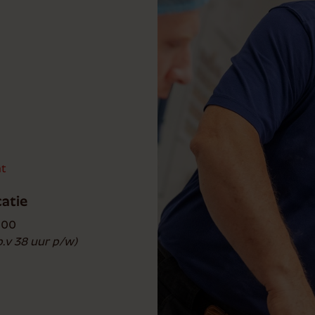
t
catie
500
b.v 38 uur p/w)