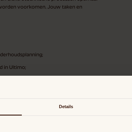
k worden voorkomen. Jouw taken en
nderhoudsplanning;
 in Ultimo;
es;
Details
denken over structurele oplossingen;